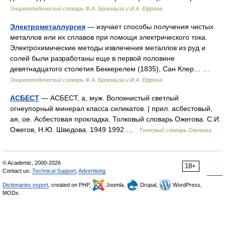
Энциклопедический словарь Ф.А. Брокгауза и И.А. Ефрона
Электрометаллургия
— изучает способы получения чистых
металлов или их сплавов при помощи электрического тока.
Электрохимические методы извлечения металлов из руд и
солей были разработаны еще в первой половине
девятнадцатого столетия Беккерелем (1835), Сан Клер… …
Энциклопедический словарь Ф.А. Брокгауза и И.А. Ефрона
АСБЕСТ
— АСБЕСТ, а, муж. Волокнистый светлый
огнеупорный минерал класса силикатов. | прил. асбестовый,
ая, ое. Асбестовая прокладка. Толковый словарь Ожегова. С.И.
Ожегов, Н.Ю. Шведова. 1949 1992 …
Толковый словарь Ожегова
© Academic, 2000-2026
18+
Contact us:
Technical Support
,
Advertising
Dictionaries export
, created on PHP,
Joomla,
Drupal,
WordPress,
MODx.