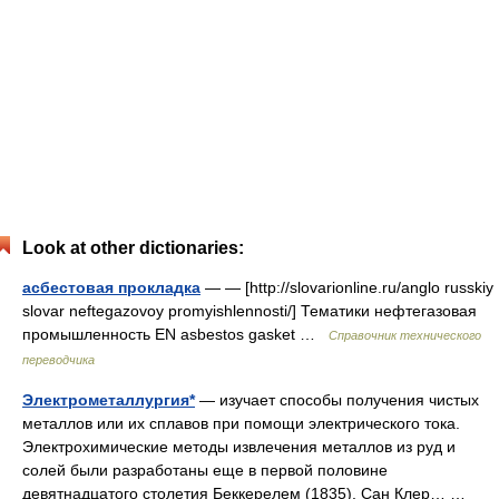
Look at other dictionaries:
асбестовая прокладка
— — [http://slovarionline.ru/anglo russkiy
slovar neftegazovoy promyishlennosti/] Тематики нефтегазовая
промышленность EN asbestos gasket …
Справочник технического
переводчика
Электрометаллургия*
— изучает способы получения чистых
металлов или их сплавов при помощи электрического тока.
Электрохимические методы извлечения металлов из руд и
солей были разработаны еще в первой половине
девятнадцатого столетия Беккерелем (1835), Сан Клер… …